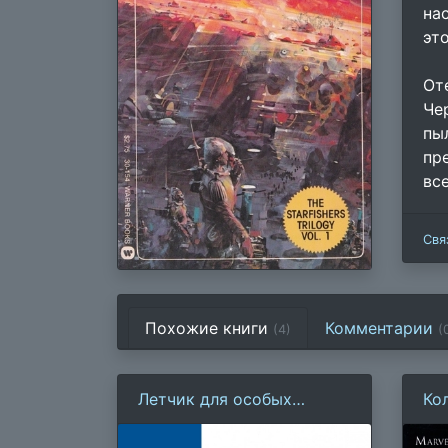
на
эт
От
Че
пы
пр
все
Свя
Похожие книги
Комментарии
(4)
(
Летчик для особых
Ко
поручений
01
бу