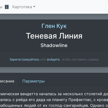
ы
🗄
Картотека
Глен Кук
Теневая Линия
Shadowline
Зарегистрируйтесь
или
войдите
, чтобы поставить оценку
писание
Параметры
смическая вендетта началась за несколько столетий
чалась с рейда его деда на планету Префактлас, с кро
рабощенных людей от их господ-сангарийцев. Однако 