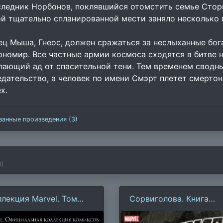
следник Норбонов, поклявшийся отомстить семье Стор
ой тщательно спланированной мести заняло несколько 
ец Мыша, Гнеос, должен сражаться за неслыханные бог
рномир. Все частные армии космоса сходятся в битве 
лающий ад от спасительной тени. Тем временем сводны
едательство, а человек по имени Смэрт плетет смертон
х.
занные произведения (3)
0
)
ллекция Marvel. Том
Сорвиголова. Книга
6: Алтимейтс. Люди
первая (Б. Бендис)
дущего