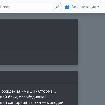
👥
Авторизация
🔎
 до рождения «Мыши» Сторма…
вавой бани, освободившей
один сангариец выжил — молодой