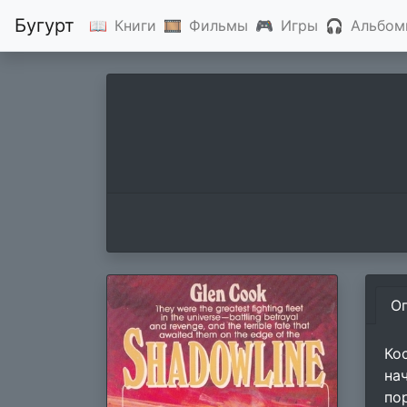
Бугурт
📖
Книги
🎞
Фильмы
🎮
Игры
🎧
Альбом
О
Ко
на
по