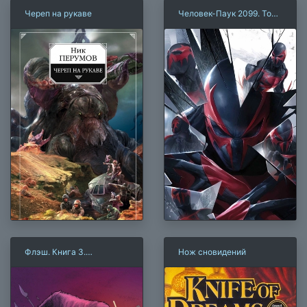
Череп на рукаве
Человек-Паук 2099. Том
1: Вне времени
Флэш. Книга 3.
Нож сновидений
Вторжение горилл