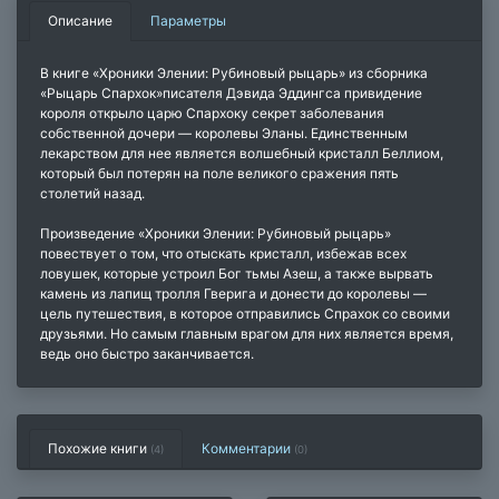
Описание
Параметры
В книге «Хроники Элении: Рубиновый рыцарь» из сборника
«Рыцарь Спархок»писателя Дэвида Эддингса привидение
короля открыло царю Спархоку секрет заболевания
собственной дочери — королевы Эланы. Единственным
лекарством для нее является волшебный кристалл Беллиом,
который был потерян на поле великого сражения пять
столетий назад.
Произведение «Хроники Элении: Рубиновый рыцарь»
повествует о том, что отыскать кристалл, избежав всех
ловушек, которые устроил Бог тьмы Азеш, а также вырвать
камень из лапищ тролля Гверига и донести до королевы —
цель путешествия, в которое отправились Спрахок со своими
друзьями. Но самым главным врагом для них является время,
ведь оно быстро заканчивается.
Похожие книги
Комментарии
(4)
(
0
)