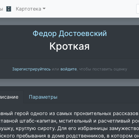
ы
🗄
Картотека
Федор Достоевский
Кроткая
Зарегистрируйтесь
или
войдите
, чтобы поставить оценку
писание
Параметры
авный герой одного из самых пронзительных рассказов 
ставной штабс-капитан, мстительный и расчетливый ро
вушку, круглую сироту. Для его избранницы замужеств
бского пребывания в доме родственников, в котором он