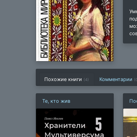
Ум
по
мо
со
Похожие книги
Комментарии
(4)
(
Те, кто жив
По
Ль