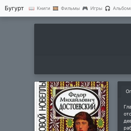
Бугурт
📖
Книги
🎞
Фильмы
🎮
Игры
🎧
Альбом
О
Гл
от
де
ра