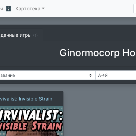
ы
🗄
Картотека
зданные игры
(1)
Ginormocorp Ho
vivalist: Invisible Strain