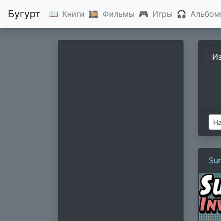
Бугурт
📖
Книги
🎞
Фильмы
🎮
Игры
🎧
Альбом
И
Sur