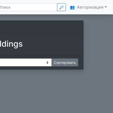
👥
Авторизация
🔎
ldings