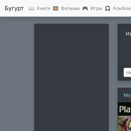
Бугурт
📖
Книги
🎞
Фильмы
🎮
Игры
🎧
Альбом
И
Mon