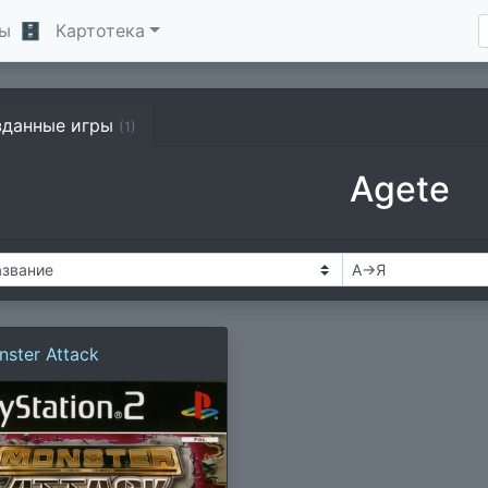
ы
🗄
Картотека
зданные игры
(1)
Agete
ster Attack