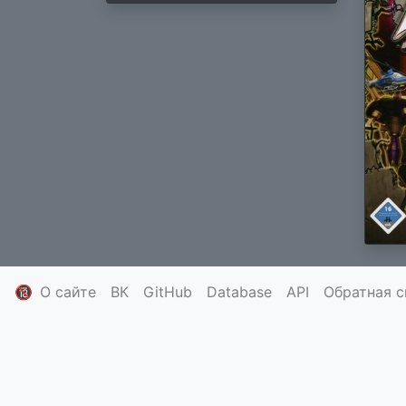
🔞
О сайте
ВК
GitHub
Database
API
Обратная с