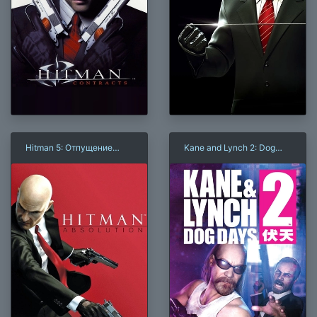
Hitman 5: Отпущение
Kane and Lynch 2: Dog
грехов
Days