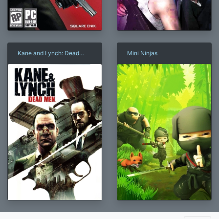
Kane and Lynch: Dead
Mini Ninjas
Men
×