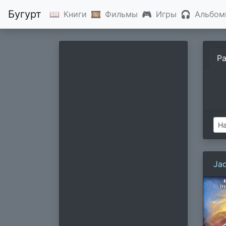
Бугурт
📖
Книги
🎞
Фильмы
🎮
Игры
🎧
Альбом
Р
Ja