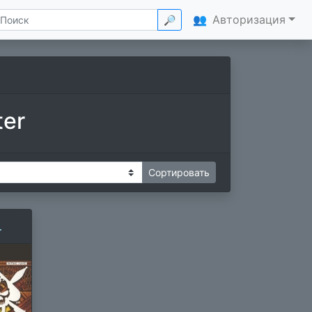
👥
Авторизация
🔎
ter