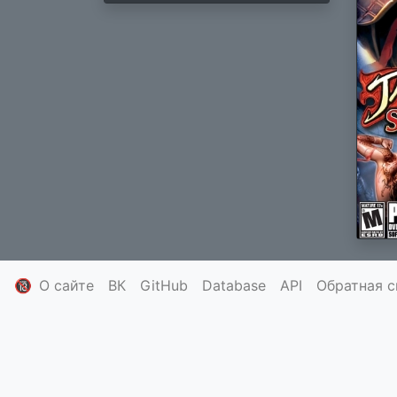
🔞
О сайте
ВК
GitHub
Database
API
Обратная с