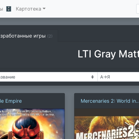
ы
🗄
Картотека
азработанные игры
(2)
LTI Gray Mat
de Empire
Mercenaries 2: World in
Flames