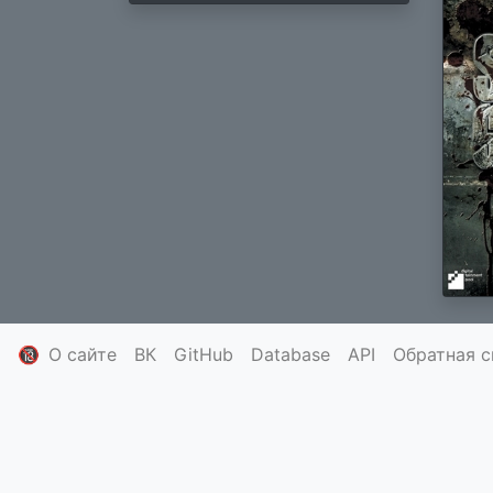
🔞
О сайте
ВК
GitHub
Database
API
Обратная с