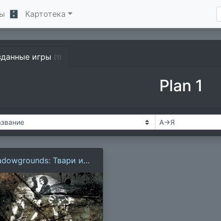
ы
🗄
Картотека
зданные игры
(1)
Plan 1
adowgrounds: Твари из
смоса