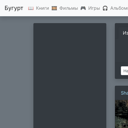
Бугурт
📖
Книги
🎞
Фильмы
🎮
Игры
🎧
Альбом
И
Sh
ко