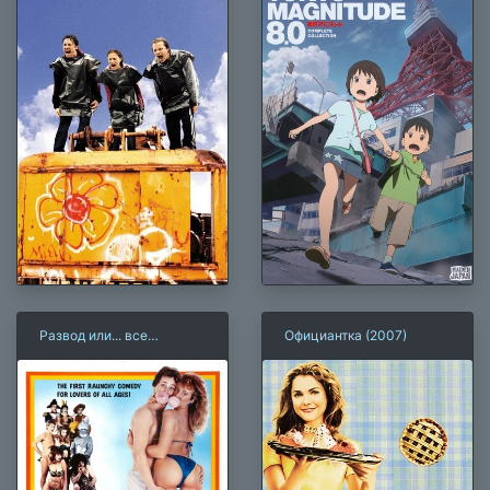
Развод или... все
Официантка (2007)
наоборот