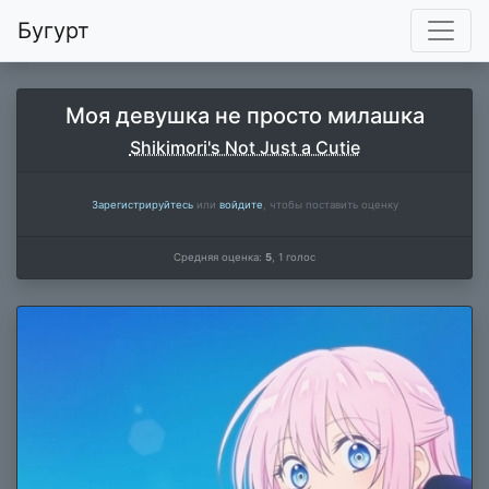
Бугурт
Моя девушка не просто милашка
Shikimori's Not Just a Cutie
Зарегистрируйтесь
или
войдите
, чтобы поставить оценку
Средняя оценка:
5
,
1
голос