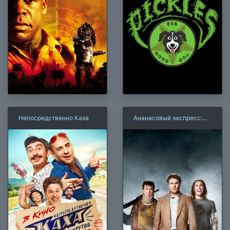
Непосредственно Каха
Ананасовый экспресс:
Сижу курю