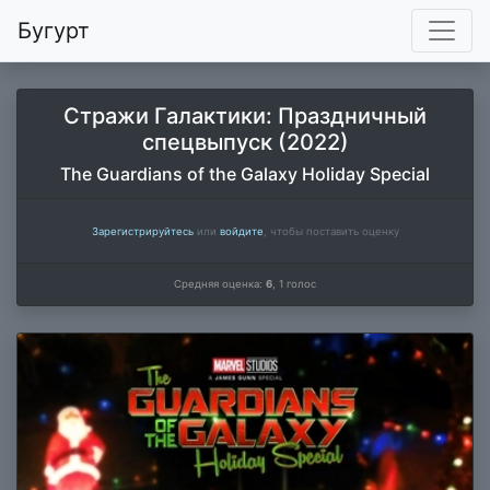
Бугурт
Стражи Галактики: Праздничный
спецвыпуск (2022)
The Guardians of the Galaxy Holiday Special
Зарегистрируйтесь
или
войдите
, чтобы поставить оценку
Средняя оценка:
6
,
1
голос