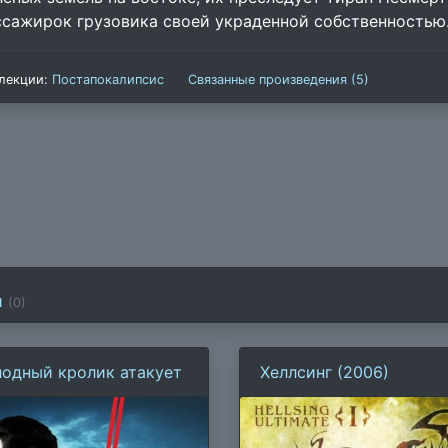
ссажирок грузовика своей украденной собственностью
лекции:
Постапокалипсис
Связанные произведения (5)
и
(
0
)
лодный кролик атакует
Хеллсинг (2006)