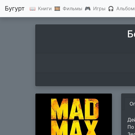
Бугурт
📖
Книги
🎞
Фильмы
🎮
Игры
🎧
Альбом
Б
О
Де
По
Зе