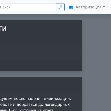
👥
Авторизация
🔎
ти
дущем после падения цивилизации.
овозе и добраться до легендарных
тный Джо, который считает