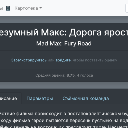
ы
🗄
Картотека
езумный Макс: Дорога ярос
Mad Max: Fury Road
Зарегистрируйтесь
или
войдите
, чтобы поставить оценку
Средняя оценка:
8.75
,
4
голоса
писание
Параметры
Съёмочная команда
йствие фильма происходит в постапокалиптическом бу
 ходу фильма герои пытаются пересечь пустыню на вод
лёных земель на востоке; их преследует тиран Несмер