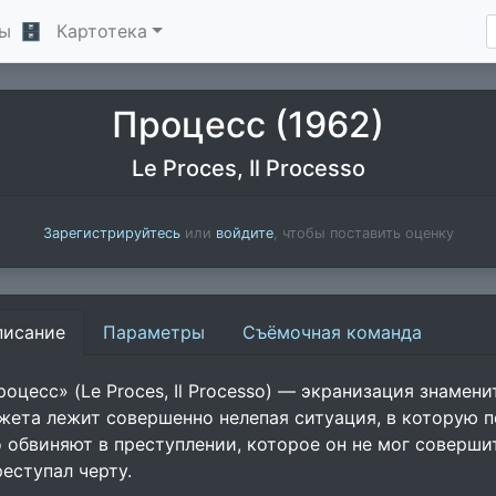
ы
🗄
Картотека
Процесс (1962)
Le Proces, Il Processo
Зарегистрируйтесь
или
войдите
, чтобы поставить оценку
писание
Параметры
Съёмочная команда
роцесс» (Le Proces, Il Processo) — экранизация знамен
жета лежит совершенно нелепая ситуация, в которую 
о обвиняют в преступлении, которое он не мог соверши
реступал черту.