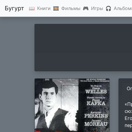
Бугурт
📖
Книги
🎞
Фильмы
🎮
Игры
🎧
Альбом
О
«П
сю
Ег
пе