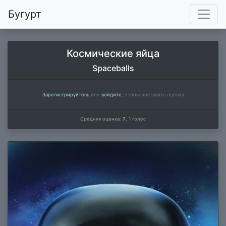
Бугурт
Космические яйца
Spaceballs
Зарегистрируйтесь
или
войдите
, чтобы поставить оценку
Средняя оценка:
7
,
1
голос