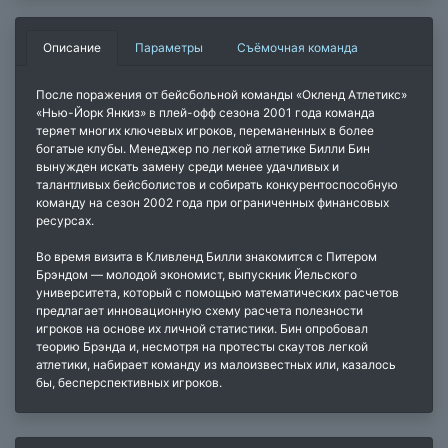
Описание
Параметры
Съёмочная команда
После поражения от бейсбольной команды «Окленд Атлетикс»
«Нью-Йорк Янкиз» в плей-офф сезона 2001 года команда
теряет многих ключевых игроков, переманенных в более
богатые клубы. Менеджер по легкой атлетике Билли Бин
вынужден искать замену среди менее удачливых и
талантливых бейсболистов и собирать конкурентоспособную
команду на сезон 2002 года при ограниченных финансовых
ресурсах.
Во время визита в Кливленд Билли знакомится с Питером
Брэндом — молодой экономист, выпускник Йельского
университета, который с помощью математических расчетов
предлагает инновационную схему расчета полезности
игроков на основе их личной статистики. Бин опробовал
теорию Брэнда и, несмотря на протесты скаутов легкой
атлетики, набирает команду из малоизвестных или, казалось
бы, бесперспективных игроков.