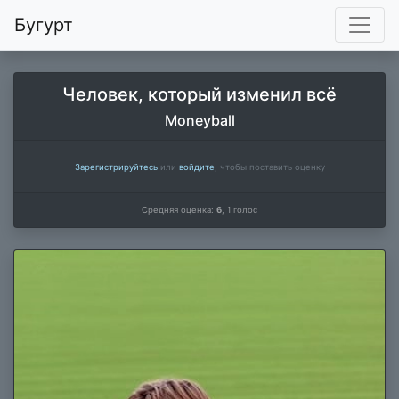
Бугурт
Человек, который изменил всё
Moneyball
Зарегистрируйтесь
или
войдите
, чтобы поставить оценку
Средняя оценка:
6
,
1
голос