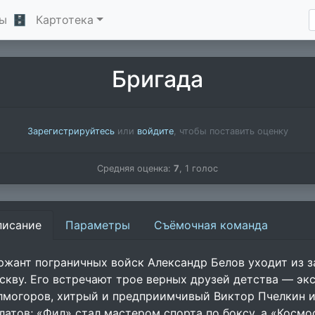
ы
🗄
Картотека
Бригада
Зарегистрируйтесь
или
войдите
, чтобы поставить оценку
Средняя оценка:
7
,
1
голос
писание
Параметры
Съёмочная команда
ржант пограничных войск Александр Белов уходит из з
скву. Его встречают трое верных друзей детства — э
лмогоров, хитрый и предприимчивый Виктор Пчелкин 
латов; «Фил» стал мастером спорта по боксу, а «Космо