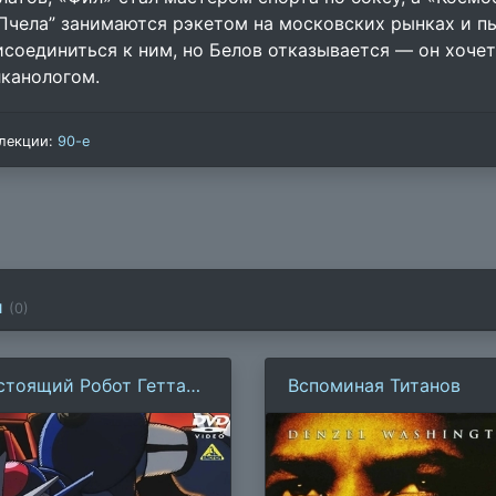
“Пчела” занимаются рэкетом на московских рынках и п
исоединиться к ним, но Белов отказывается — он хочет
лканологом.
лекции:
90-е
и
(
0
)
стоящий Робот Гетта
Вспоминая Титанов
отив Нового Робота
тты