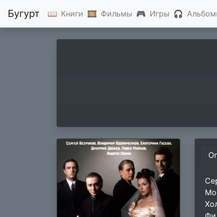
Бугурт
📖
Книги
🎞
Фильмы
🎮
Игры
🎧
Альбом
О
Се
Мо
Хо
Фи