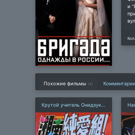
и 
пр
ву
Кол
Похожие фильмы
Комментари
(4)
Крутой учитель Онидзука:
На
Ранние годы
пр
Ге