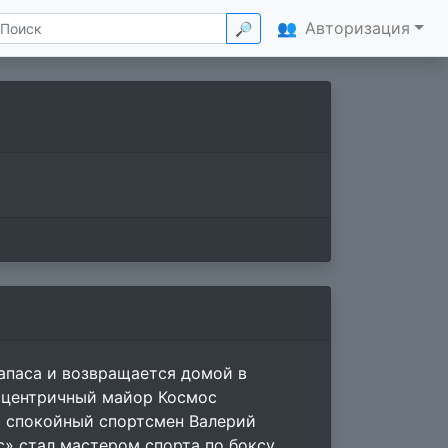
👥
Авторизация
🔎
апаса и возвращается домой в
ксцентричный майор Космос
и спокойный спортсмен Валерий
с» стал мастером спорта по боксу.