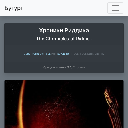
Бугурт
Хроники Риддика
The Chronicles of Riddick
Зарегистрируйтесь
или
войдите
, чтобы поставить оценку
Средняя оценка:
7.5
,
2
голоса