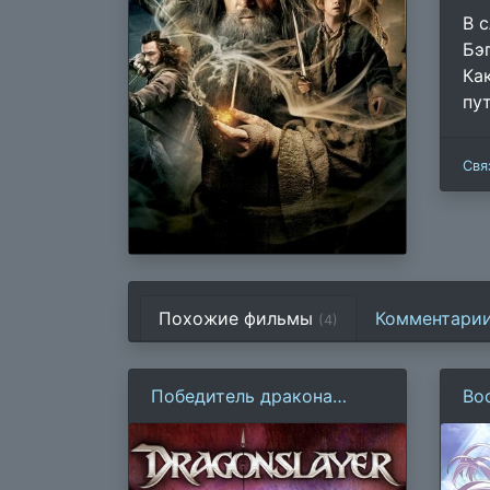
В 
Бэ
Ка
пу
Свя
Похожие фильмы
Комментари
(4)
Победитель дракона
Во
(1981)