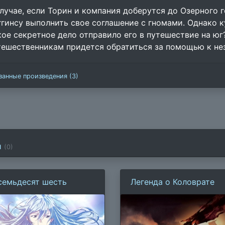
случае, если Торин и компания доберутся до Озерного 
ггинсу выполнить свое соглашение с гномами. Однако к
кое секретное дело отправило его в путешествие на юг
тешественникам придется обратиться за помощью к не
занные произведения (3)
и
(
0
)
семьдесят шесть
Легенда о Коловрате