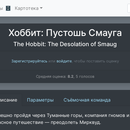
ы
🗄
Картотека
Хоббит: Пустошь Смауга
The Hobbit: The Desolation of Smaug
Зарегистрируйтесь
или
войдите
, чтобы поставить оценку
Средняя оценка:
8.2
,
5
голосов
писание
Параметры
Съёмочная команда
пешно пройдя через Туманные горы, компания гномов и
асное путешествие — преодолеть Мирквуд.