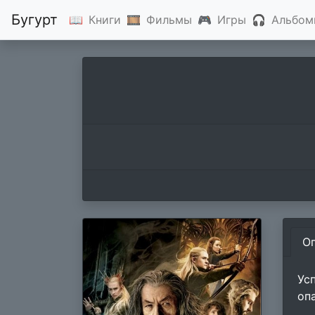
Бугурт
📖
Книги
🎞
Фильмы
🎮
Игры
🎧
Альбом
О
Ус
оп