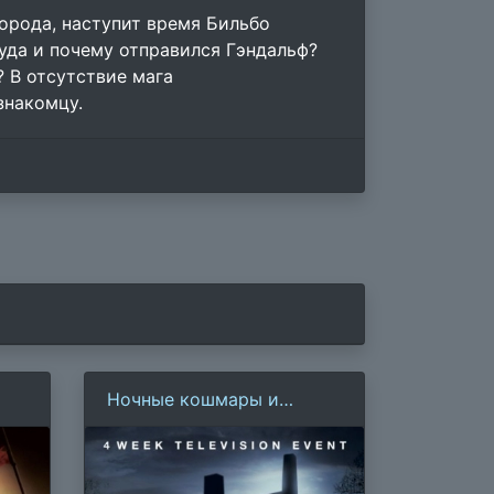
города, наступит время Бильбо
уда и почему отправился Гэндальф?
? В отсутствие мага
знакомцу.
Ночные кошмары и
фантастические видения:
По рассказам Стивена
Кинга