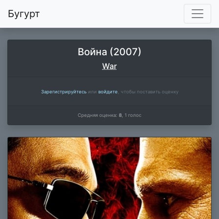
Бугурт
Война (2007)
War
Зарегистрируйтесь
или
войдите
, чтобы поставить оценку
Средняя оценка:
8
,
1
голос