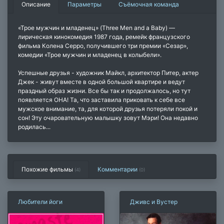
Описание
Параметры
Съёмочная команда
«Трое мужчин и младенец» (Three Men and a Baby) —
лирическая кинокомедия 1987 года, ремейк французского
фильма Колена Серро, получившего три премии «Сезар»,
комедии «Трое мужчин и младенец в колыбели».
Успешные друзья - художник Майкл, архитектор Питер, актер
Джек - живут вместе в одной большой квартире и ведут
праздный образ жизни. Все бы так и продолжалось, но тут
появляется ОНА! Та, что заставила приковать к себе все
мужское внимание, та, для которой друзья потеряли покой и
сон! Эту очаровательную малышку зовут Мэри! Она недавно
родилась...
Похожие фильмы
Комментарии
(4)
(
0
)
Любители йоги
Дживс и Вустер