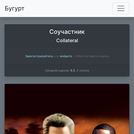
Бугурт
Соучастник
Collateral
Зарегистрируйтесь
или
войдите
, чтобы поставить оценку
Средняя оценка:
8.5
,
2
голоса