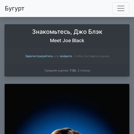
Бугурт
Знакомьтесь, Джо Блэк
Meet Joe Black
Зарегистрируйтесь
или
войдите
, чтобы поставить оценку
Средняя оценка:
7.33
,
3
голоса