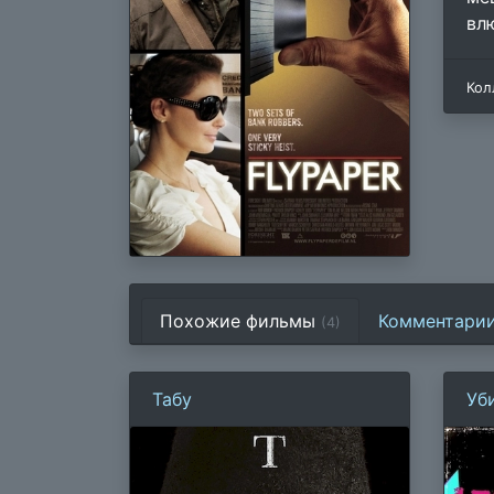
вл
Кол
Похожие фильмы
Комментари
(4)
Табу
Уб
ле