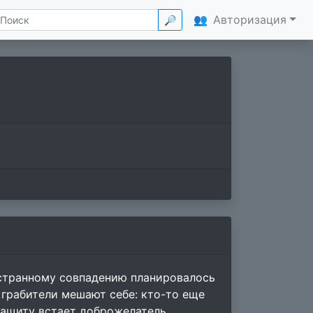
👥
Авторизация
🔎
 странному совпадению планировалось
 грабители мешают себе: кто-то еще
защиту встает доброжелатель,