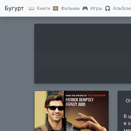
Бугурт
📖
Книги
🎞
Фильмы
🎮
Игры
🎧
Альбом
О
В 
в 
ме