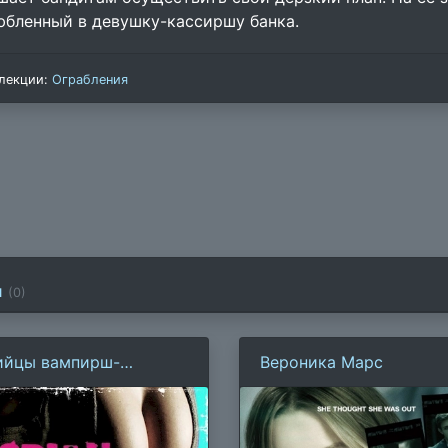
юбленный в девушку-кассиршу банка.
лекции:
Ограбления
и
(
0
)
ийцы вампирш-
Вероника Марс
сбиянок