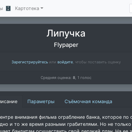
ы
🗄
Картотека
Липучка
Flypaper
Зарегистрируйтесь
или
войдите
, чтобы поставить оценку
Средняя оценка:
8
,
1
голос
писание
Параметры
Съёмочная команда
центре внимания фильма ограбление банка, которое по
одно и то же время разными грабителями. Но не только
шает бандитам осуществить свой дерзкий план. На ее 