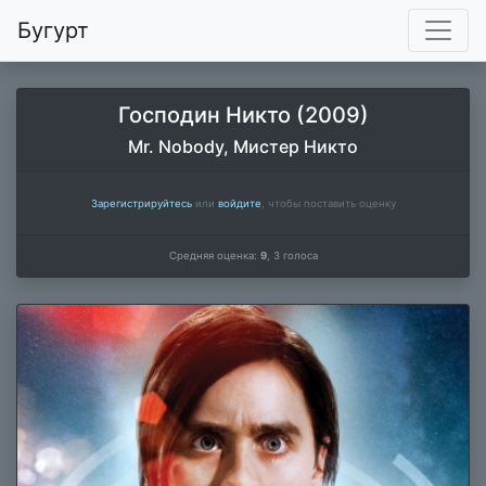
Бугурт
Господин Никто (2009)
Mr. Nobody, Мистер Никто
Зарегистрируйтесь
или
войдите
, чтобы поставить оценку
Средняя оценка:
9
,
3
голоса