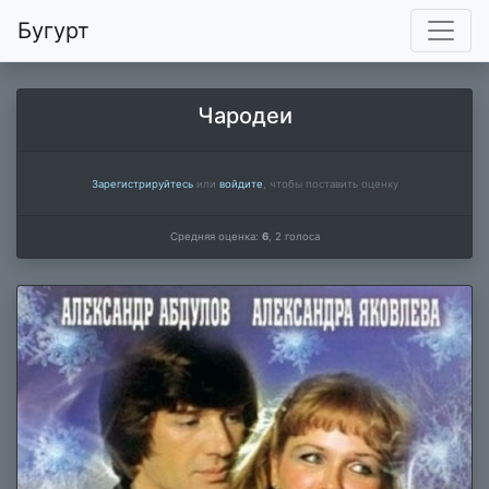
Бугурт
Чародеи
Зарегистрируйтесь
или
войдите
, чтобы поставить оценку
Средняя оценка:
6
,
2
голоса