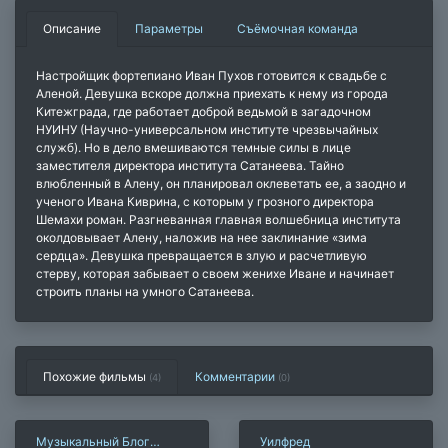
Описание
Параметры
Съёмочная команда
Настройщик фортепиано Иван Пухов готовится к свадьбе с
Аленой. Девушка вскоре должна приехать к нему из города
Китежграда, где работает доброй ведьмой в загадочном
НУИНУ (Научно-универсальном институте чрезвычайных
служб). Но в дело вмешиваются темные силы в лице
заместителя директора института Сатанеева. Тайно
влюбленный в Алену, он планировал оклеветать ее, а заодно и
ученого Ивана Киврина, с которым у грозного директора
Шемахи роман. Разгневанная главная волшебница института
околдовывает Алену, наложив на нее заклинание «зима
сердца». Девушка превращается в злую и расчетливую
стерву, которая забывает о своем женихе Иване и начинает
строить планы на умного Сатанеева.
Похожие фильмы
Комментарии
(4)
(
0
)
Музыкальный Блог
Уилфред