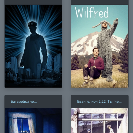
Доктора Ужасного
Батарейки не
Евангелион 2.22: Ты (не)
прилагаются
пройдёшь