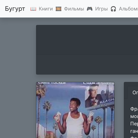
Бугурт
📖
Книги
🎞
Фильмы
🎮
Игры
🎧
Альбом
О
Фр
мо
Пе
га