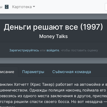
ы
🗄
Картотека
Деньги решают все (1997)
Money Talks
Зарегистрируйтесь
или
войдите
, чтобы поставить оценку
писание
Параметры
Съёмочная команда
анклин Хэтчетт (Крис Такер) работает на автомойке и
шенничеством. Однажды полиция наконец поймала его 
ревозясь из одного места заключения в другое, присп
нгстера решили спасти своего босса. Но вот незадача 