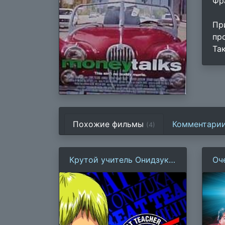
Фра
Пр
пр
Та
Похожие фильмы
Комментари
(4)
Крутой учитель Онидзука
Оч
(1999)