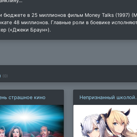
нклину...
и бюджете в 25 миллионов фильм Money Talks (1997) (M
окате 48 миллионов. Главные роли в боевике исполняют
кер («Джеки Браун»).
и
(
0
)
ень страшное кино
Непризнанный школой
владыка демонов