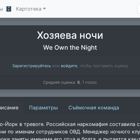
ы
🗄
Картотека
Хозяева ночи
We Own the Night
Зарегистрируйтесь
или
войдите
, чтобы поставить оценку
Средняя оценка:
8
,
1
голос
писание
Параметры
Съёмочная команда
ю-Йорк в тревоге. Российская наркомафия составила 
зни по именам сотрудников ОВД. Менеджер ночного клу
роки заняты именами его отца и брата, и пытается как-