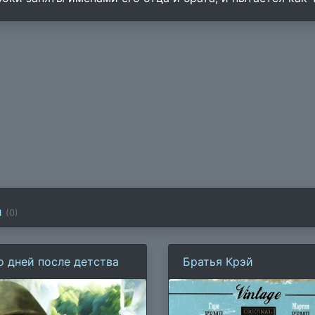
и
(
0
)
о дней после детства
Братья Крэй