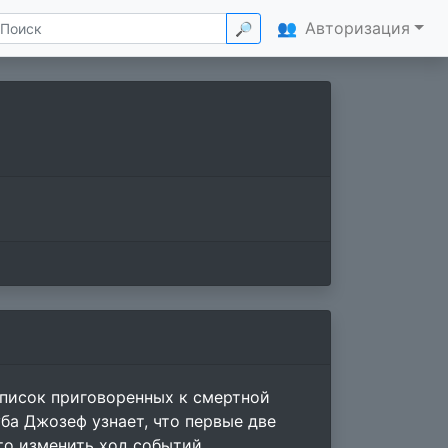
👥
Авторизация
🔎
список приговоренных к смертной
ба Джозеф узнает, что первые две
то изменить ход событий.