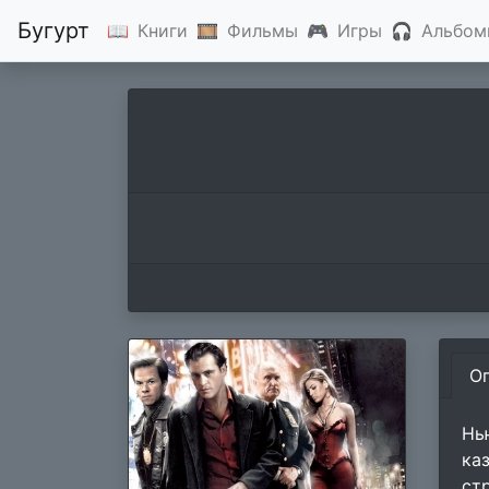
Бугурт
📖
Книги
🎞
Фильмы
🎮
Игры
🎧
Альбом
О
Нь
ка
ст