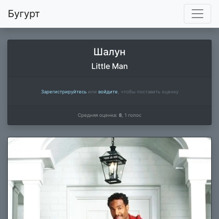
Бугурт
Шалун
Little Man
Зарегистрируйтесь
или
войдите
, чтобы поставить оценку
Средняя оценка:
8
,
1
голос