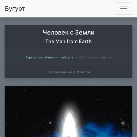
Бугурт
Человек с Земли
The Man from Earth
Зарегистрируйтесь
или
войдите
, чтобы поставить оценку
Средняя оценка:
8
,
3
голоса