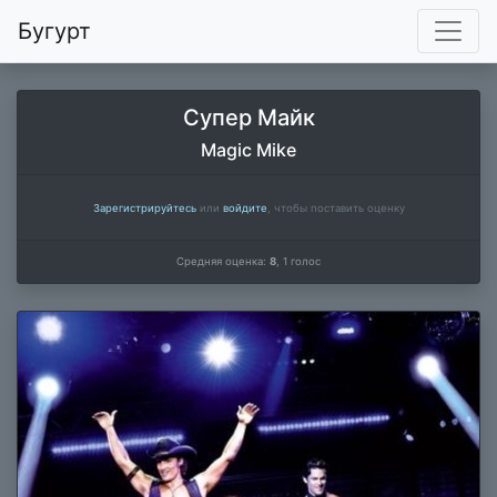
Бугурт
Супер Майк
Magic Mike
Зарегистрируйтесь
или
войдите
, чтобы поставить оценку
Средняя оценка:
8
,
1
голос