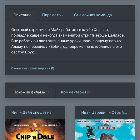
Описание
Параметры
Съёмочная команда
Опытный стриптизёр Майк работает в клубе Xquisite,
принадлежащем некогда знаменитой стриптизерше Далласе.
Вне работы он дает жизненные уроки начинающему парню
Адаму по прозвищу «Бэби», одновременно влюбляясь в его
сестру Брук.
Связанные произведения (1)
Похожие фильмы
Комментарии
(4)
(
0
)
Чип и Дейл спешат на
Иван Царевич и Серый
помощь (2022)
волк 3