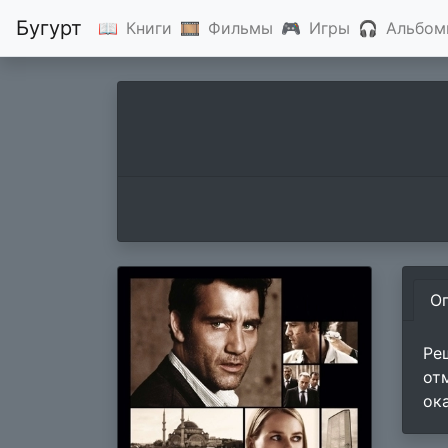
Бугурт
📖
Книги
🎞
Фильмы
🎮
Игры
🎧
Альбом
О
Ре
от
ок