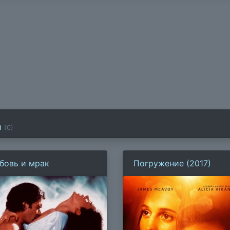
и
(
0
)
бовь и мрак
Погружение (2017)