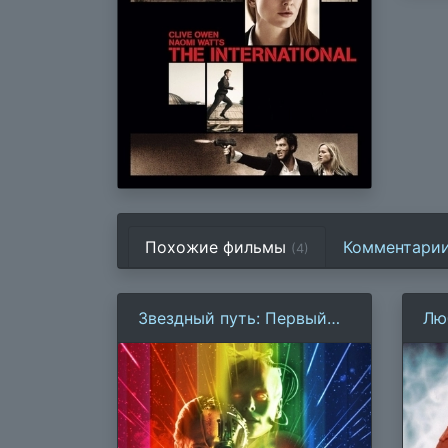
Похожие фильмы
Комментари
(4)
Звездный путь: Первый
Лю
контакт