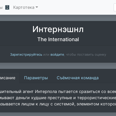
ы
🗄
Картотека
Интернэшнл
The International
Зарегистрируйтесь
или
войдите
, чтобы поставить оценку
писание
Параметры
Съёмочная команда
шительный агент Интерпола пытается сразиться со все
мывают деньги худшие преступные и террористические
азывается лицом к лицу с системой, элементом которой