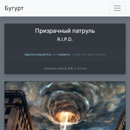
Бугурт
Призрачный патруль
R.I.P.D.
Зарегистрируйтесь
или
войдите
, чтобы поставить оценку
Средняя оценка:
5.5
,
2
голоса