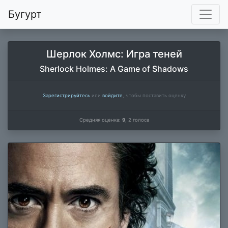
Бугурт
Шерлок Холмс: Игра теней
Sherlock Holmes: A Game of Shadows
Зарегистрируйтесь
или
войдите
, чтобы поставить оценку
Средняя оценка:
9
,
2
голоса