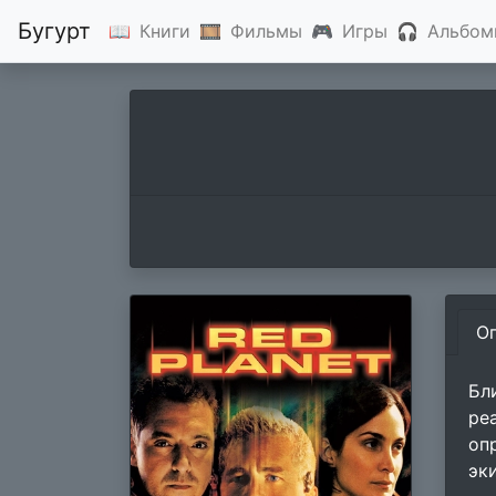
Бугурт
📖
Книги
🎞
Фильмы
🎮
Игры
🎧
Альбом
О
Бл
ре
оп
эк