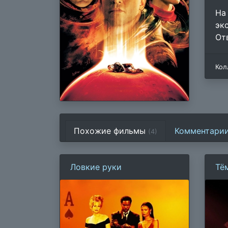
На
эк
От
Кол
Похожие фильмы
Комментари
(4)
Ловкие руки
Тё