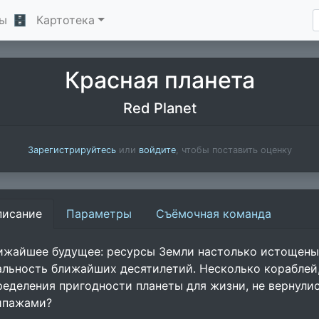
ы
🗄
Картотека
Красная планета
Red Planet
Зарегистрируйтесь
или
войдите
, чтобы поставить оценку
писание
Параметры
Съёмочная команда
ижайшее будущее: ресурсы Земли настолько истощены
альность ближайших десятилетий. Несколько кораблей,
ределения пригодности планеты для жизни, не вернулис
ипажами?