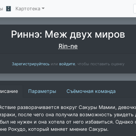
ы
🗄
Картотека
Риннэ: Меж двух миров
Rin-ne
Зарегистрируйтесь
или
войдите
, чтобы поставить оценку
писание
Параметры
Съёмочная команда
йствие разворачивается вокруг Сакуры Мамии, девочки
израки, после чего она получила возможность увидеть 
 был не нужен и она хотела от него избавиться. Однак
нне Рокудо, который меняет мнение Сакуры.