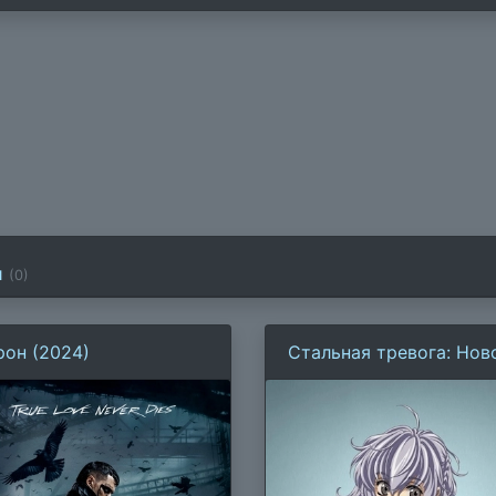
и
(
0
)
рон (2024)
Стальная тревога: Нов
задание (2006)