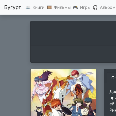
Бугурт
📖
Книги
🎞
Фильмы
🎮
Игры
🎧
Альбом
О
Де
пр
ей
Ри