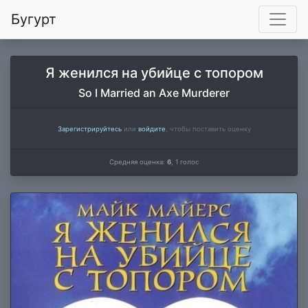
Бугурт
Я женился на убийце с топором
So I Married an Axe Murderer
Зарегистрируйтесь
или
войдите
, чтобы поставить оценку
Средняя оценка:
6
,
1
голос