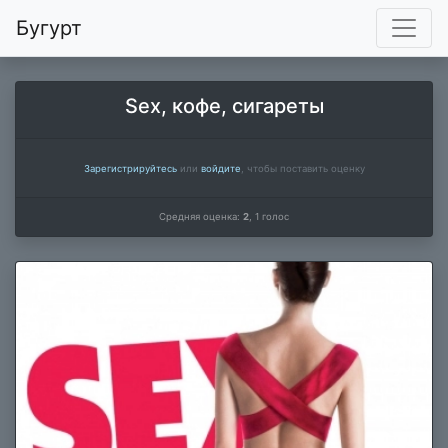
Бугурт
Sex, кофе, сигареты
Зарегистрируйтесь
или
войдите
, чтобы поставить оценку
Средняя оценка:
2
,
1
голос