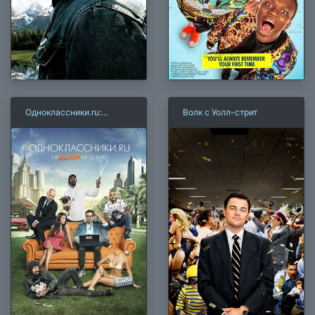
Одноклассники.ru:
Волк с Уолл-стрит
НаCLICKай удачу