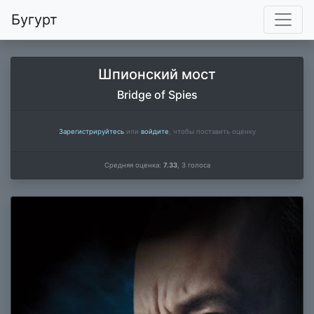
Бугурт
Шпионский мост
Bridge of Spies
Зарегистрируйтесь
или
войдите
, чтобы поставить оценку
Средняя оценка:
7.33
,
3
голоса