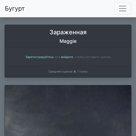
Бугурт
Зараженная
Maggie
Зарегистрируйтесь
или
войдите
, чтобы поставить оценку
Средняя оценка:
6
,
1
голос