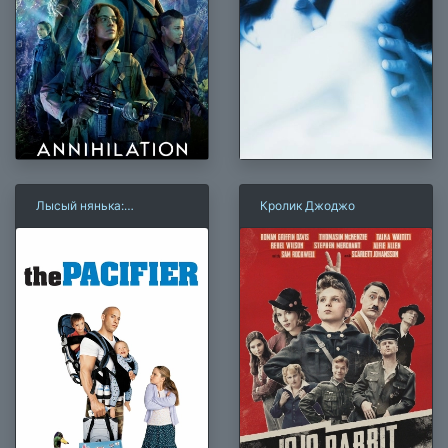
Лысый нянька:
Кролик Джоджо
Спецзадание