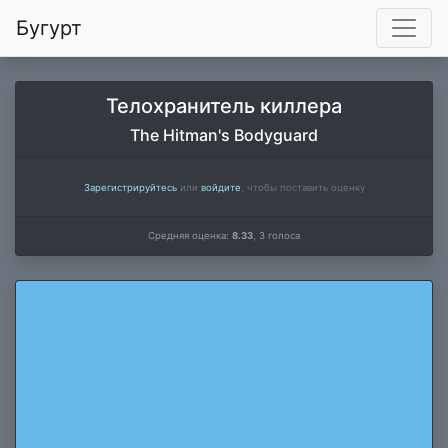
Бугурт
Телохранитель киллера
The Hitman's Bodyguard
Зарегистрируйтесь
или
войдите
, чтобы поставить оценку
Средняя оценка:
8.33
,
3
голоса