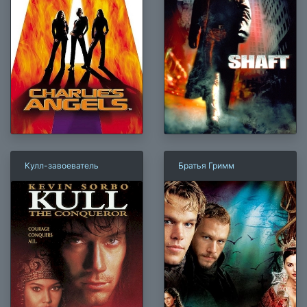
Кулл-завоеватель
Братья Гримм