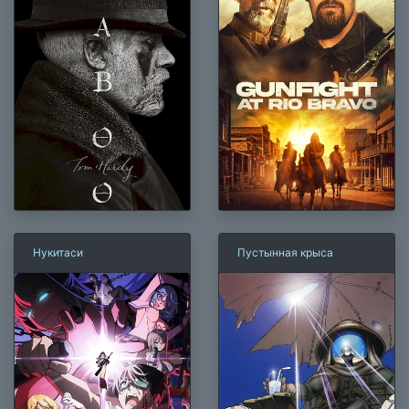
Нукитаси
Пустынная крыса