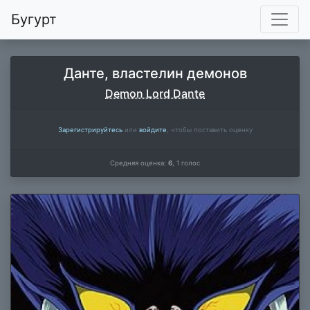
Бугурт
Данте, властелин демонов
Demon Lord Dante
Зарегистрируйтесь
или
войдите
, чтобы поставить оценку
Средняя оценка:
6
,
1
голос