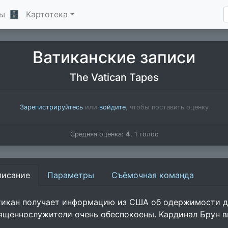
ы
🗄
Картотека
Ватиканские записи
The Vatican Tapes
Зарегистрируйтесь
или
войдите
, чтобы поставить оценку
Средняя оценка:
4
,
1
голос
писание
Параметры
Съёмочная команда
тикан получает информацию из США об одержимости д
ященнослужители очень обеспокоены. Кардинал Брун в