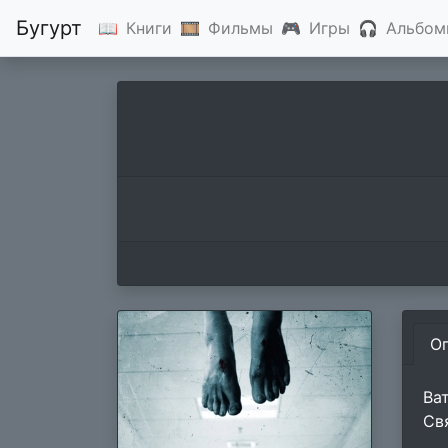
Бугурт
📖
Книги
🎞
Фильмы
🎮
Игры
🎧
Альбом
О
Ва
Св