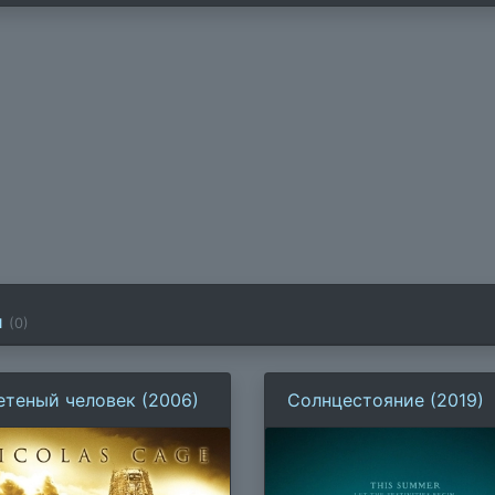
и
(
0
)
етеный человек (2006)
Солнцестояние (2019)