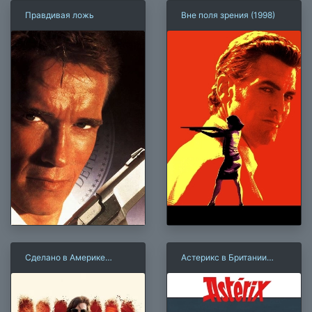
Правдивая ложь
Вне поля зрения (1998)
Сделано в Америке
Астерикс в Британии
(2017)
(1986)