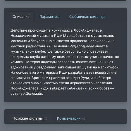
Описание
Параметры
Съёмочная команда
Действие происходит в 70-х годах в Лос-Анджелесе.
Незадачливый музыкант Руди Мур работает в музыкальном
магазине и безуспешно пытается продвигать свои песни на
местной радиостанции. По ночам Руди подрабатывает в
музыкальном клубе, где также безуспешно уговаривает
владельца клуба дать ему возможность выступить в качестве
комика. Не теряя надежды завоевать известность, он ищет
вдохновения у бездомных, записывая их шутки на магнитофон.
На основе этого материала Руди разрабатывает новый стиль
речитатива. Зрителям нравится стендап Руди, и он быстро
становится знаменитостью среди чернокожего населения
Лос-Анджелеса. Руди выбирает себе сценический образ —
сутенер Долемайт.
Похожие фильмы
Комментарии
(4)
(
0
)