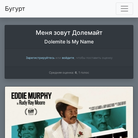
Бугурт
Меня зовут Долемайт
Dolemite Is My Name
Зарегистрируйтесь
или
войдите
, чтобы поставить оценку
Средняя оценка:
6
,
1
голос