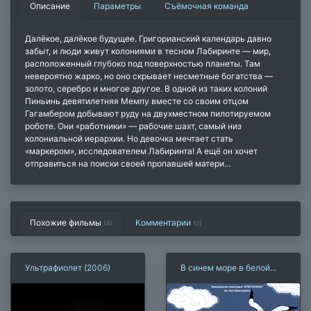
Описание
Параметры
Съёмочная команда
Далёкое, далёкое будущее. Григорианский календарь давно
забыт, и люди живут колониями в тесном Лабиринте — мир,
расположенный глубоко под поверхностью планеты. Там
невероятно жарко, но оно скрывает несметные богатства —
золото, серебро и многое другое. В одной из таких колоний
Пиньинь девятилетняя Мемпу вместе со своим отцом
Гагамбером добывают руду на двухместном пилотируемом
роботе. Они «работники» — рабочие шахт, самый низ
колониальной иерархии. Но девочка мечтает стать
«маркером», исследователем Лабиринта! А ещё он хочет
отправиться на поиски своей пропавшей матери…
Похожие фильмы
Комментарии
(4)
(
0
)
Ультрафиолет (2006)
В синем море в белой
пене