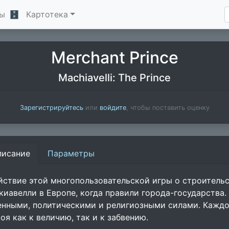
ы
🗄
Картотека
Merchant Prince
Machiavelli: The Prince
Зарегистрируйтесь
или
войдите
, чтобы поставить оценку
писание
Параметры
йствие этой многопользовательской игры о строитель
киавелли в Европе, когда правили города-государства.
енными, политическими и религиозными силами. Кажд
оя как к величию, так и к забвению.