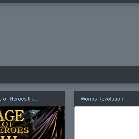
)
 of Heroes III:
Worms Revolution
змездие Орков