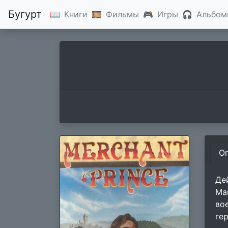
Бугурт
📖
Книги
🎞
Фильмы
🎮
Игры
🎧
Альбом
О
Де
Ма
во
гер