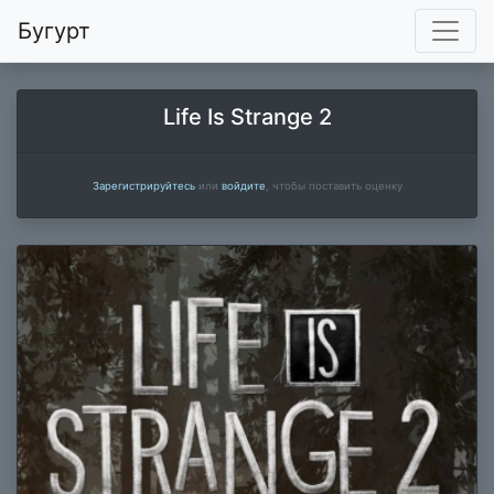
Бугурт
Life Is Strange 2
Зарегистрируйтесь
или
войдите
, чтобы поставить оценку