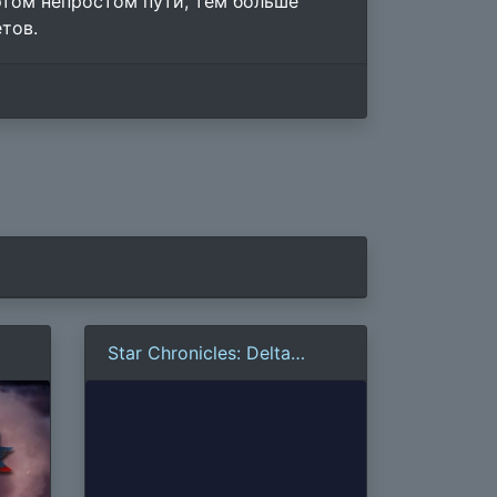
 этом непростом пути, тем больше
тов.
Star Chronicles: Delta
Quadrant