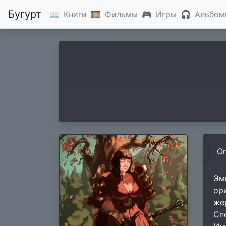
Бугурт
📖
Книги
🎞
Фильмы
🎮
Игры
🎧
Альбом
О
Эм
ор
же
Сп