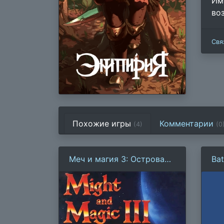
Им
во
Свя
Похожие игры
Комментарии
(4)
(
0
Меч и магия 3: Острова
Bat
Терры