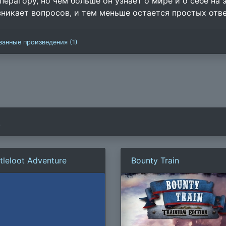
ператору, но чем больше он узнает о мире и о себе на
зникает вопросов, и тем меньше остается простых отве
занные произведения (1)
)
tleloot Adventure
Bounty Train