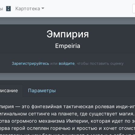
ы
🗄
Картотека
Эмпирия
Empeiria
Зарегистрируйтесь
или
войдите
, чтобы поставить оценку
писание
Параметры
пирия — это фэнтезийная тактическая ролевая инди-иг
игинальном сеттинге на планете, где существует магия.
ртва огромного механизма Империи, которая идет по зе
ерва герой ослеплен горечью и яростью и хочет отомс