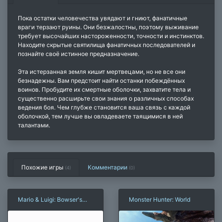
Пока остатки человечества увядают и гниют, фанатичные
враги терзают руины. Они безжалостны, поэтому выживание
требует высочайших настороженности, точности и инстинктов.
Находите скрытые святилища фанатичных последователей и
познайте своё истинное предназначение.
Эта истерзанная земля кишит мертвецами, но не все они
безнадежны. Вам предстоит найти останки побеждённых
воинов. Пробудите их смертные оболочки, захватите тела и
существенно расширьте свои знания о различных способах
ведения боя. Чем глубже становится ваша связь с каждой
оболочкой, тем лучше вы овладеваете таящимися в ней
талантами.
Похожие игры
Комментарии
(4)
(
0
)
Mario & Luigi: Bowser's
Monster Hunter: World
Inside Story