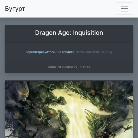
Бугурт
Dragon Age: Inquisition
Зарегистрируйтесь
или
войдите
, чтобы поставить оценку
Средняя оценка:
10
,
1
голос