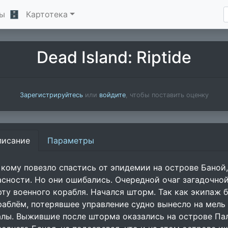
ы
🗄
Картотека
Dead Island: Riptide
Зарегистрируйтесь
или
войдите
, чтобы поставить оценку
писание
Параметры
, кому повезло спастись от эпидемии на острове Баной,
асности. Но они ошибались. Очередной очаг загадочно
рту военного корабля. Начался шторм. Так как экипаж 
раблём, потерявшее управление судно вынесло на мель
алы. Выжившие после шторма оказались на острове Пал