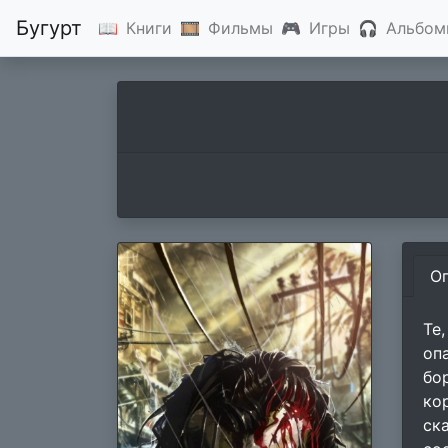
Бугурт
📖
Книги
🎞
Фильмы
🎮
Игры
🎧
Альбом
О
Те
оп
бо
ко
ск