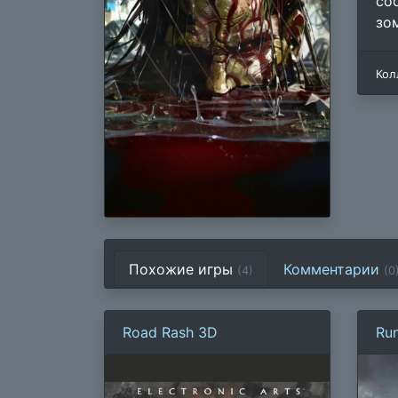
со
зо
Кол
Похожие игры
Комментарии
(4)
(
0
Road Rash 3D
Ru