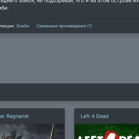
седнего Баноя, не подозревая, что и на этом острове
мби.
лекции:
Зомби
Связанные произведения (1)
)
ne: Ragnarok
Left 4 Dead