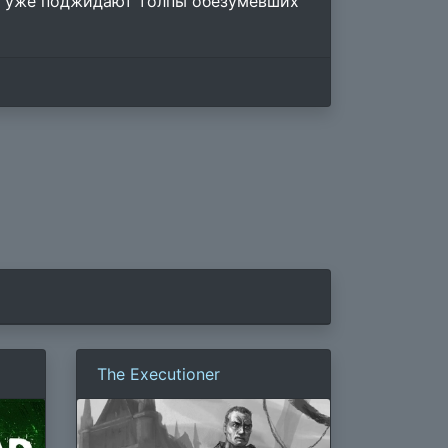
 их уже поджидают толпы обезумевших
The Executioner