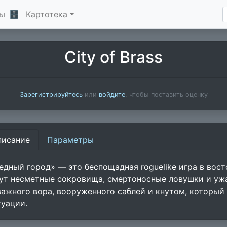
ы
🗄
Картотека
City of Brass
Зарегистрируйтесь
или
войдите
, чтобы поставить оценку
писание
Параметры
едный город» — это беспощадная roguelike игра в вост
ут несметные сокровища, смертоносные ловушки и ужа
важного вора, вооруженного саблей и кнутом, который 
туации.