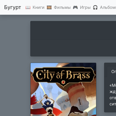
Бугурт
📖
Книги
🎞
Фильмы
🎮
Игры
🎧
Альбом
О
«М
жд
от
си