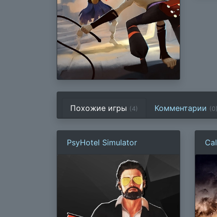
Похожие игры
Комментарии
(4)
(
0
PsyHotel Simulator
Cal